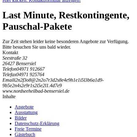
Hier klicken: Kontaktformular anzeigen!
Last Minute, Restkontingente,
Pauschal-Pakete
Zur Zeit stehen leider keine besonderen Angebote zur Verfügung.
Bitte besuchen Sie uns bald wieder.
Kontakt
Seestraße 32
26427 Bensersiel
Telefon
04971 912667
Telefax
04971 925764
Email
i
2
n
2
f
3
o
8
@
2
n
2
o
7
r
3
d
2
s
8
e
4
e
9
h
1
e
1
i
5
l
3
b
6
a
1
d
9
-
9
b
5
e
2
n
4
s
2
e
9
r
1
s
2
i
5
e
2
l
1
.
4
d
7
e
9
www.nordseeheilbad-bensersiel.de
Inhalte
Angebote
Ausstattung
Bilder
Datenschutz-Erklärung
Freie Termine
Gästebuch