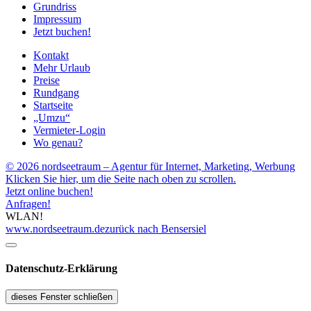
Grundriss
Impressum
Jetzt buchen!
Kontakt
Mehr Urlaub
Preise
Rundgang
Startseite
„Umzu“
Vermieter-Login
Wo genau?
© 2026 nordseetraum – Agentur für Internet, Marketing, Werbung
Klicken Sie hier, um die Seite nach oben zu scrollen.
Jetzt online buchen!
Anfragen!
WLAN!
www.nordseetraum.de
zurück nach Bensersiel
Datenschutz-Erklärung
dieses Fenster schließen