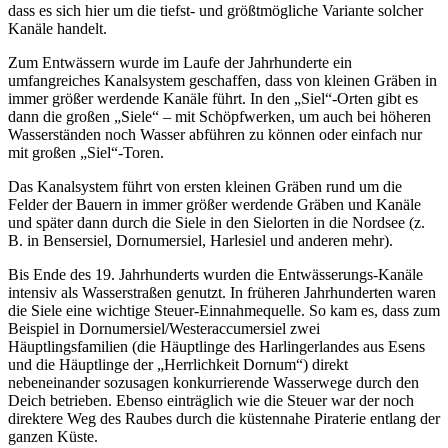
dass es sich hier um die tiefst- und größtmögliche Variante solcher
Kanäle handelt.
Zum Entwässern wurde im Laufe der Jahrhunderte ein
umfangreiches Kanalsystem geschaffen, dass von kleinen Gräben in
immer größer werdende Kanäle führt. In den „Siel“-Orten gibt es
dann die großen „Siele“ – mit Schöpfwerken, um auch bei höheren
Wasserständen noch Wasser abführen zu können oder einfach nur
mit großen „Siel“-Toren.
Das Kanalsystem führt von ersten kleinen Gräben rund um die
Felder der Bauern in immer größer werdende Gräben und Kanäle
und später dann durch die Siele in den Sielorten in die Nordsee (z.
B. in Bensersiel, Dornumersiel, Harlesiel und anderen mehr).
Bis Ende des 19. Jahrhunderts wurden die Entwässerungs-Kanäle
intensiv als Wasserstraßen genutzt. In früheren Jahrhunderten waren
die Siele eine wichtige Steuer-Einnahmequelle. So kam es, dass zum
Beispiel in Dornumersiel/Westeraccumersiel zwei
Häuptlingsfamilien (die Häuptlinge des Harlingerlandes aus Esens
und die Häuptlinge der „Herrlichkeit Dornum“) direkt
nebeneinander sozusagen konkurrierende Wasserwege durch den
Deich betrieben. Ebenso einträglich wie die Steuer war der noch
direktere Weg des Raubes durch die küstennahe Piraterie entlang der
ganzen Küste.